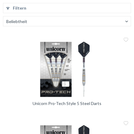
Filtern
Me
Vergleic
Unicorn Pro-Tech Style 5 Steel Darts
Me
Vergleic