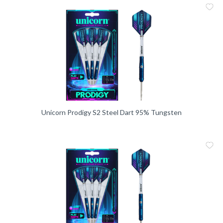
Me
Vergleic
Unicorn Prodigy S2 Steel Dart 95% Tungsten
Me
Vergleic