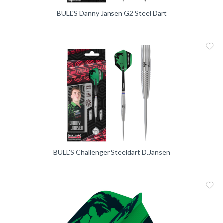
BULL'S Danny Jansen G2 Steel Dart
Me
Vergleic
BULL'S Challenger Steeldart D.Jansen
Me
Vergleic