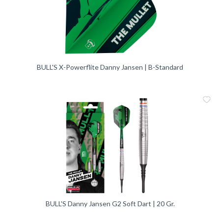
BULL'S X-Powerflite Danny Jansen | B-Standard
Me
Vergleic
BULL'S Danny Jansen G2 Soft Dart | 20 Gr.