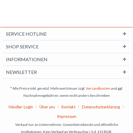
SERVICE HOTLINE
SHOP SERVICE
INFORMATIONEN
NEWSLETTER
* Alle Preise inkl. gesetzl. Mehrwertsteuer zzgl.
Versandkosten
und ggf.
Nachnahmegebühren, wenn nicht anders beschrieben
Händler-Login
Über uns
Kontakt
Datenschutzerklärung
Impressum
Verkauf nur an Unternehmer, Gewerbetreibende und öffentliche
Institutionen. Kein Verkauf an Verbraucher i.S.d. §13 BGB.