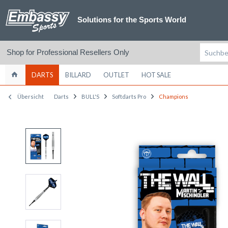
Solutions for the Sports World
Shop for Professional Resellers Only
DARTS
BILLARD
OUTLET
HOT SALE
Übersicht
Darts
BULL'S
Softdarts Pro
Champions