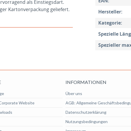
EAN:
rvorragend als Einstiegsdart.
ger Kartonverpackung geliefert.
Hersteller:
Kategorie:
Spezielle Läng
Spezieller ma
E
INFORMATIONEN
ge
Über uns
Corporate Website
AGB: Allgemeine Geschäftsbeding
wloads
Datenschutzerklärung
Nutzungsbedingungen
g
Impressum