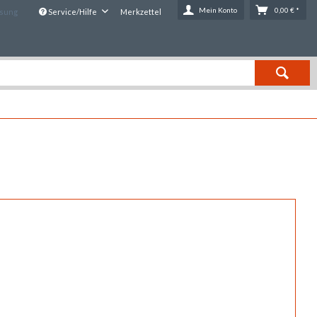
Mein Konto
0,00 € *
ssung
Service/Hilfe
Merkzettel