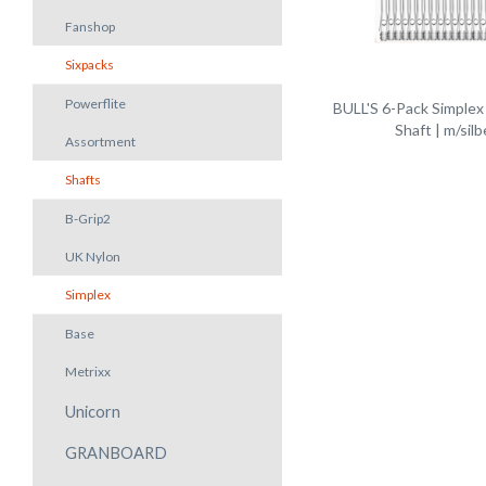
Fanshop
Sixpacks
Powerflite
BULL'S 6-Pack Simplex
Shaft | m/silb
Assortment
Shafts
B-Grip2
UK Nylon
Simplex
Base
Metrixx
Unicorn
GRANBOARD