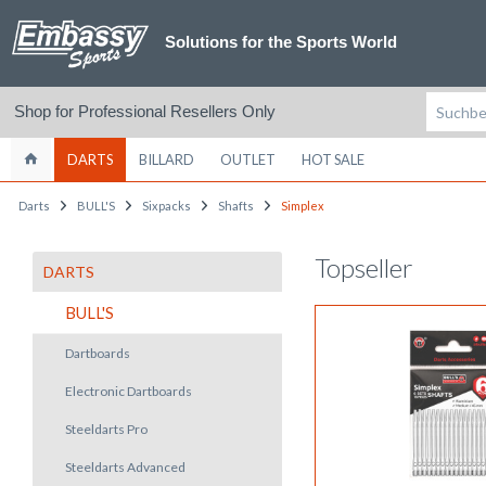
Solutions for the Sports World
Shop for Professional Resellers Only
DARTS
BILLARD
OUTLET
HOT SALE
Darts
BULL'S
Sixpacks
Shafts
Simplex
Topseller
DARTS
BULL'S
Dartboards
Electronic Dartboards
Steeldarts Pro
Steeldarts Advanced