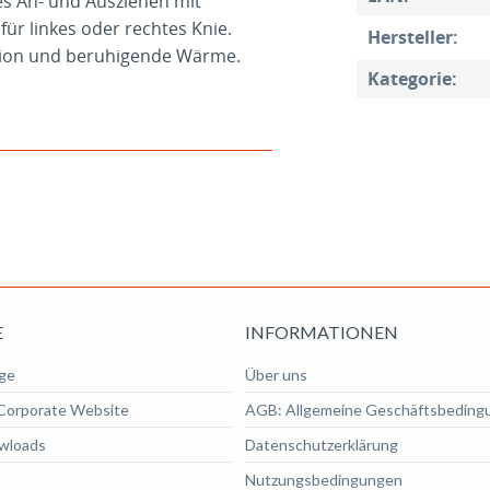
hes An- und Ausziehen mit
für linkes oder rechtes Knie.
Hersteller:
ion und beruhigende Wärme.
Kategorie:
E
INFORMATIONEN
ge
Über uns
Corporate Website
AGB: Allgemeine Geschäftsbeding
wloads
Datenschutzerklärung
Nutzungsbedingungen