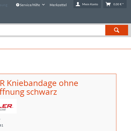
Mein Konto
0,00 € *
ssung
Service/Hilfe
Merkzettel
R Kniebandage ohne
öffnung schwarz
r
41