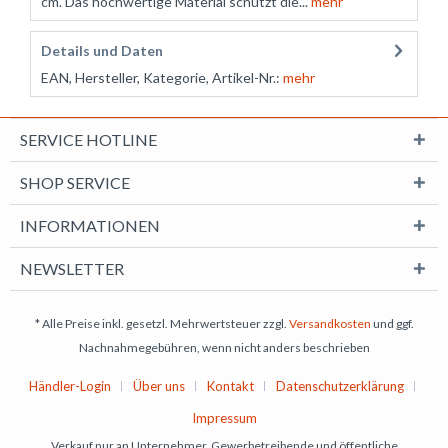
cm. Das hochwertige Material schützt die...
mehr
Details und Daten
EAN, Hersteller, Kategorie, Artikel-Nr.:
mehr
SERVICE HOTLINE
SHOP SERVICE
INFORMATIONEN
NEWSLETTER
* Alle Preise inkl. gesetzl. Mehrwertsteuer zzgl.
Versandkosten
und ggf.
Nachnahmegebühren, wenn nicht anders beschrieben
Händler-Login
Über uns
Kontakt
Datenschutzerklärung
Impressum
Verkauf nur an Unternehmer, Gewerbetreibende und öffentliche