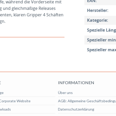
EAN:
fe, während die Vorderseite mit
ng und gleichmäßige Releases
Hersteller:
enten, klaren Gripper 4 Schäften
Kategorie:
gn.
Spezielle Läng
Spezieller mi
Spezieller ma
E
INFORMATIONEN
ge
Über uns
Corporate Website
AGB: Allgemeine Geschäftsbeding
wloads
Datenschutzerklärung