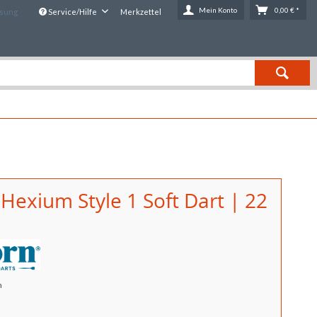
Mein Konto
0,00 € *
ssung
Service/Hilfe
Merkzettel
Hexium Style 1 Soft Dart | 22
n