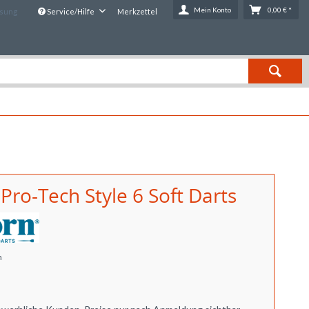
Mein Konto
0,00 € *
ssung
Service/Hilfe
Merkzettel
Pro-Tech Style 6 Soft Darts
n