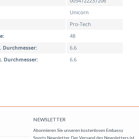
0054722237206
Unicorn
Pro-Tech
e:
48
n. Durchmesser:
6.6
x. Durchmesser:
6.6
NEWSLETTER
Abonnieren Sie unseren kostenlosen Embassy
Sports Newsletter. Der Versand des Newsletters ist