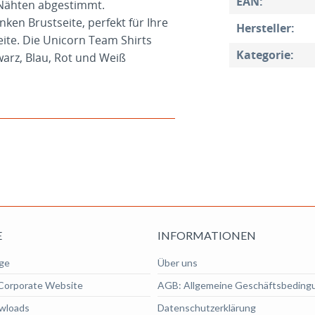
EAN:
n Nähten abgestimmt.
nken Brustseite, perfekt für Ihre
Hersteller:
ite. Die Unicorn Team Shirts
Kategorie:
arz, Blau, Rot und Weiß
E
INFORMATIONEN
ge
Über uns
Corporate Website
AGB: Allgemeine Geschäftsbeding
wloads
Datenschutzerklärung