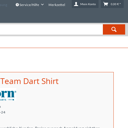
Mein Konto
0,00 € *
ssung
Service/Hilfe
Merkzettel
 Team Dart Shirt
n
-24