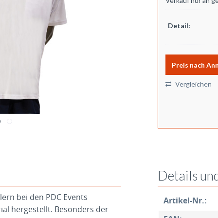
Verkauf nur an g
Detail:
Preis nach An
Vergleichen
Details un
elern bei den PDC Events
Artikel-Nr.:
ial hergestellt. Besonders der