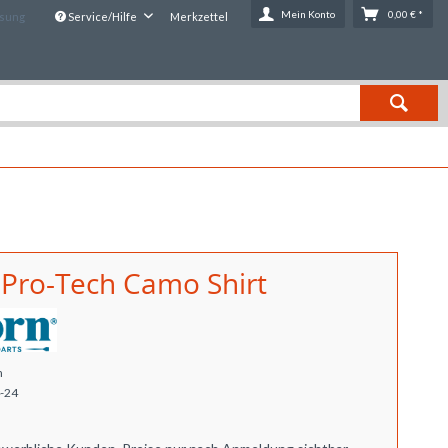
Mein Konto
0,00 € *
ssung
Service/Hilfe
Merkzettel
 Pro-Tech Camo Shirt
n
-24