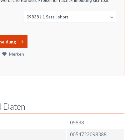
ewerbliche Kunden. Preise nur nach Anmeldung sichtbar.
meldung
Merken
d Daten
09838
0054722098388