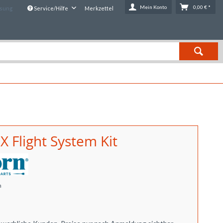
Mein Konto
0,00 € *
ssung
Service/Hilfe
Merkzettel
X Flight System Kit
n