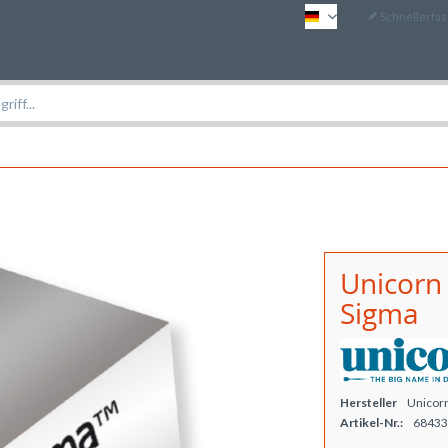
Schnellerfa
DE
Unicorn 
Sigma
Hersteller
Unicor
Artikel-Nr.:
68433