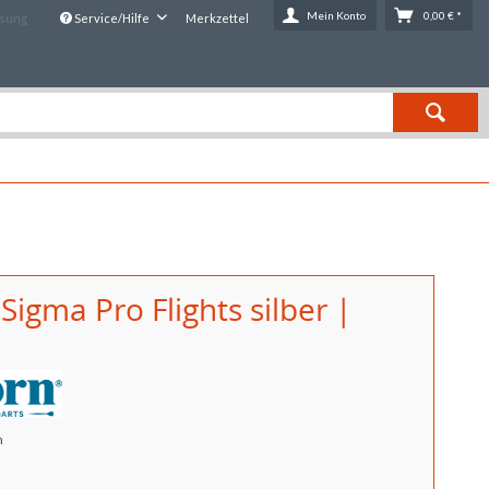
Mein Konto
0,00 € *
ssung
Service/Hilfe
Merkzettel
Sigma Pro Flights silber |
n