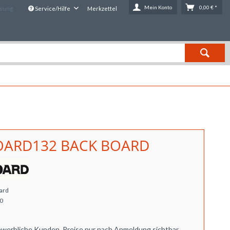
Mein Konto
0,00 € *
ssung
Service/Hilfe
Merkzettel
ARD132 BACK BOARD
ard
0
ewerbliche Kunden. Preise nur nach Anmeldung sichtbar.