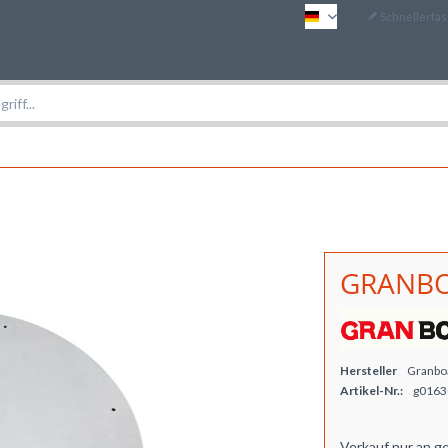
Schnellerfa
DE
GRANBO
Hersteller
Granbo
Artikel-Nr.:
g0163
Verkauf nur an g