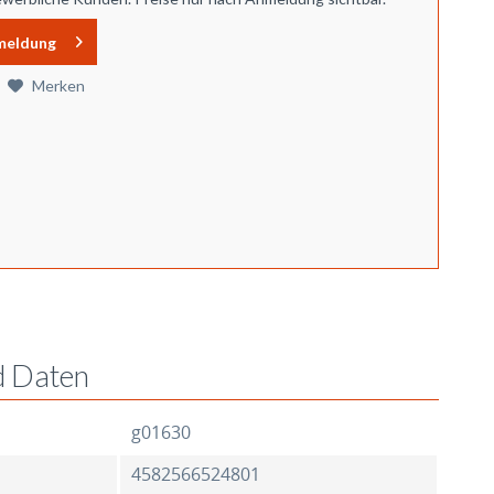
meldung
Merken
d Daten
g01630
4582566524801