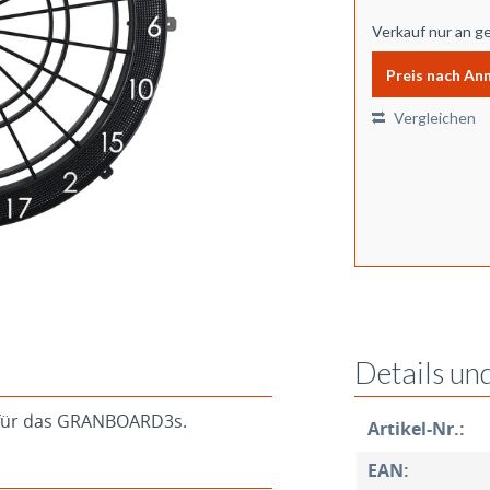
Verkauf nur an g
Preis nach An
Vergleichen
Details un
 für das GRANBOARD3s.
Artikel-Nr.:
EAN: