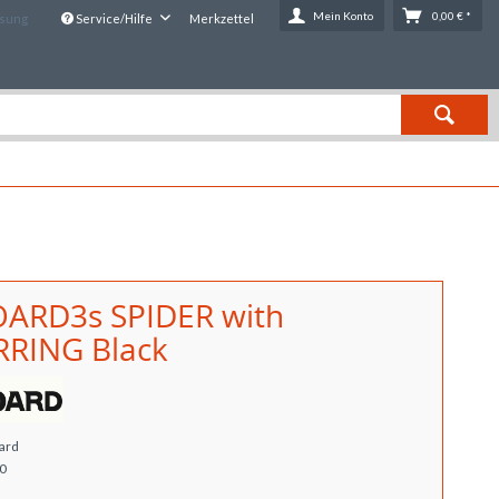
Mein Konto
0,00 € *
ssung
Service/Hilfe
Merkzettel
ARD3s SPIDER with
RING Black
ard
0