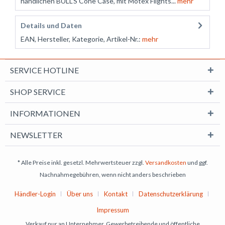
handlichen BULL'S Cone Case, mit Motex Flights...
mehr
Details und Daten
EAN, Hersteller, Kategorie, Artikel-Nr.:
mehr
SERVICE HOTLINE
SHOP SERVICE
INFORMATIONEN
NEWSLETTER
* Alle Preise inkl. gesetzl. Mehrwertsteuer zzgl.
Versandkosten
und ggf.
Nachnahmegebühren, wenn nicht anders beschrieben
Händler-Login
Über uns
Kontakt
Datenschutzerklärung
Impressum
Verkauf nur an Unternehmer, Gewerbetreibende und öffentliche