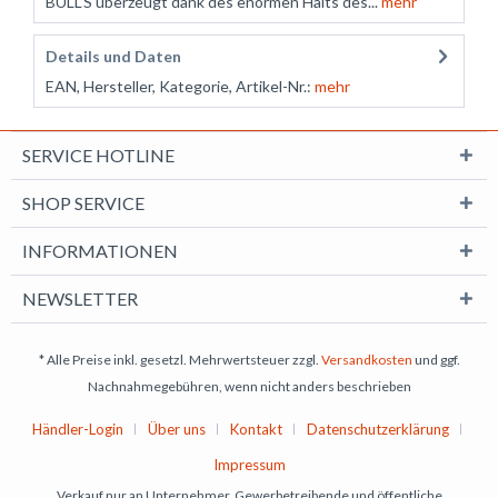
BULL'S überzeugt dank des enormen Halts des...
mehr
Details und Daten
EAN, Hersteller, Kategorie, Artikel-Nr.:
mehr
SERVICE HOTLINE
SHOP SERVICE
INFORMATIONEN
NEWSLETTER
* Alle Preise inkl. gesetzl. Mehrwertsteuer zzgl.
Versandkosten
und ggf.
Nachnahmegebühren, wenn nicht anders beschrieben
Händler-Login
Über uns
Kontakt
Datenschutzerklärung
Impressum
Verkauf nur an Unternehmer, Gewerbetreibende und öffentliche