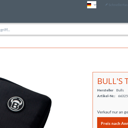
Schnellerfa
DE
BULL'S 
Hersteller
Bulls
Artikel-Nr.:
66325
Verkauf nur an g
Preis nach An