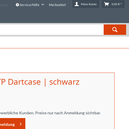
Mein Konto
0,00 € *
ssung
Service/Hilfe
Merkzettel
TP Dartcase | schwarz
ewerbliche Kunden. Preise nur nach Anmeldung sichtbar.
meldung