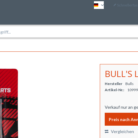
Schnellerfa
DE
BULL'S L
Hersteller
Bulls
Artikel-Nr.:
10999
Verkauf nur an g
Preis nach An
Vergleichen