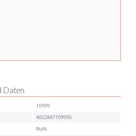
d Daten
10999
4022847109995
Bulls